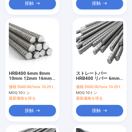
接触
接触
HRB400 6mm 8mm
ストレートバー
10mm 12mm 16mm
HRB400 リバー 6mm
20mm 容積 ±1% の変
8mm 10mm 12mm
価格:
$600.00/tons 10-29 tons
価格:
$600.00/tons 10-29 tons
形鋼棒リバーと加工サ
16mm 20mm 溶接効率
MOQ:
10トン
MOQ:
10トン
ービスデコイル
とサービスのための炭
素鋼スレッド鉄棒
最新価格を得る
最新価格を得る
接触
接触