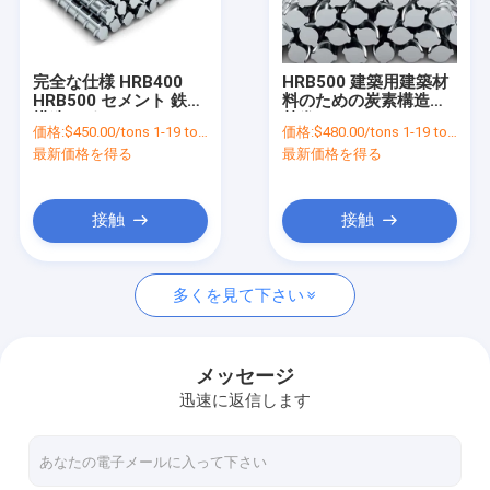
企業情報
会社案内
完全な仕様 HRB400
HRB500 建築用建築材
HRB500 セメント 鉄棒
料のための炭素構造鋼
品質管理
構造サポートのための
熱巻き6mm 8mm
価格:
$450.00/tons 1-19 tons
価格:
$480.00/tons 1-19 tons
鉄筋強化
10mm 変形鉄棒リバー
最新価格を得る
最新価格を得る
お問い合わせ
見積依頼
接触
接触
多くを見て下さい
炭酸鋼板
ステンレス鋼板
メッセージ
迅速に返信します
炭素鋼のコイル
ステンレス鋼のコイル