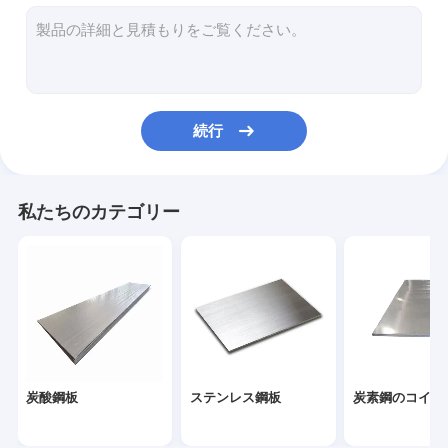
溶接鋼管
塗り紙
鋼鉄の電圧コイル
続行
鋼管
棒鋼
私たちのカテゴリー
スチールプロファイル
縫い目のない鋼管
炭酸鋼板
ステンレス鋼板
炭素鋼のコイル