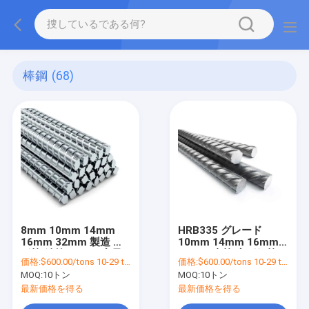
棒鋼
(68)
8mm 10mm 14mm
HRB335 グレード
16mm 32mm 製造 変
10mm 14mm 16mm
形棒 鉄筋 リバー 容量
32mm 直棒 変形鋼棒
価格:
$600.00/tons 10-29 tons
価格:
$600.00/tons 10-29 tons
±1% の熱帯鋼筋 リバー
汎用用途の鉄棒
MOQ:
10トン
MOQ:
10トン
供給
最新価格を得る
最新価格を得る