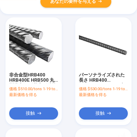
あなたの要件を与える
非合金型HRB400
パーソナライズされた
HRB400E HRB500 丸
長さ HRB400
型炭素鋼 形状変形鉄筋
HRB400E HRB500 建
価格:
$510.00/tons 1-19 tons
価格:
$530.00/tons 1-19 tons
建築用 6mm 8mm
築用コンクリート強化
最新価格を得る
最新価格を得る
10mm 18mm
用 丸型熱巻き変形鋼棒
接触
接触