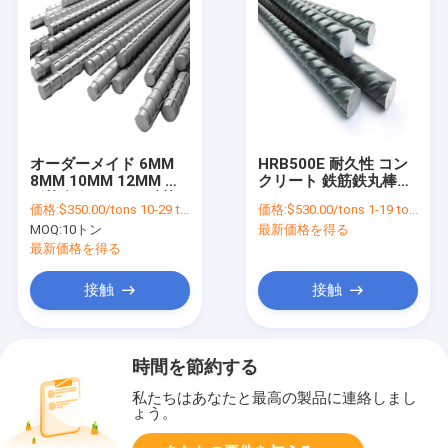
オーダーメイド 6MM
HRB500E 耐久性 コン
8MM 10MM 12MM 変
クリート 鉄筋鉄丸棒
形棒 軽鋼 リバー 鉄棒
ASTM AISI JIS DIN GB
価格:
$350.00/tons 10-29 tons
価格:
$530.00/tons 1-19 tons
HRB 400/500 鋼級
標準
MOQ:
10トン
最新価格を得る
最新価格を得る
接触
接触
時間を節約する
私たちはあなたと最高の製品に連絡しまし
ょう。