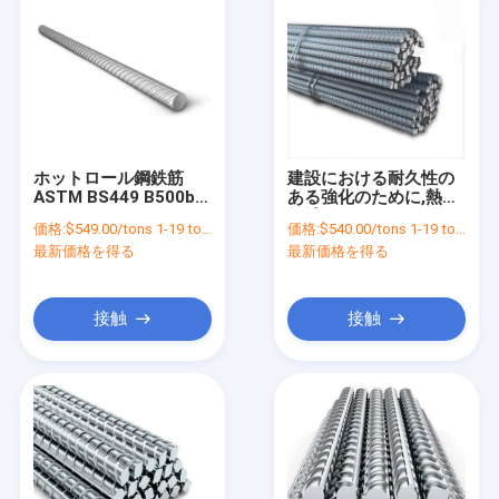
ホットロール鋼鉄筋
建設における耐久性の
ASTM BS449 B500b
ある強化のために,熱帯
JIS DIN488 6m 9m
鋼鉄のリバー HRB
価格:
$549.00/tons 1-19 tons
価格:
$540.00/tons 1-19 tons
12m 建築のための変形
400/500
最新価格を得る
最新価格を得る
鋼鉄筋
接触
接触
ホーム
製品
ビデオ